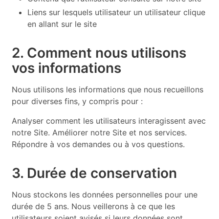
Liens sur lesquels utilisateur un utilisateur clique
en allant sur le site
2. Comment nous utilisons
vos informations
Nous utilisons les informations que nous recueillons
pour diverses fins, y compris pour :
Analyser comment les utilisateurs interagissent avec
notre Site. Améliorer notre Site et nos services.
Répondre à vos demandes ou à vos questions.
3. Durée de conservation
Nous stockons les données personnelles pour une
durée de 5 ans. Nous veillerons à ce que les
utilisateurs soient avisés si leurs données sont