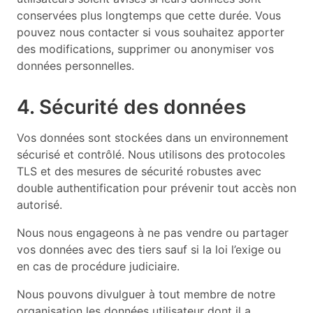
conservées plus longtemps que cette durée. Vous
pouvez nous contacter si vous souhaitez apporter
des modifications, supprimer ou anonymiser vos
données personnelles.
4. Sécurité des données
Vos données sont stockées dans un environnement
sécurisé et contrôlé. Nous utilisons des protocoles
TLS et des mesures de sécurité robustes avec
double authentification pour prévenir tout accès non
autorisé.
Nous nous engageons à ne pas vendre ou partager
vos données avec des tiers sauf si la loi l’exige ou
en cas de procédure judiciaire.
Nous pouvons divulguer à tout membre de notre
organisation les données utilisateur dont il a