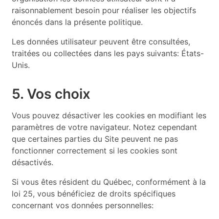
raisonnablement besoin pour réaliser les objectifs
énoncés dans la présente politique.
Les données utilisateur peuvent être consultées,
traitées ou collectées dans les pays suivants: États-
Unis.
5. Vos choix
Vous pouvez désactiver les cookies en modifiant les
paramètres de votre navigateur. Notez cependant
que certaines parties du Site peuvent ne pas
fonctionner correctement si les cookies sont
désactivés.
Si vous êtes résident du Québec, conformément à la
loi 25, vous bénéficiez de droits spécifiques
concernant vos données personnelles: