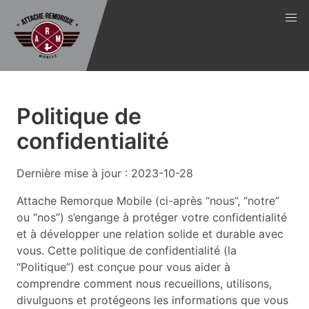
Politique de
confidentialité
Dernière mise à jour : 2023-10-28
Attache Remorque Mobile (ci-après “nous”, “notre”
ou “nos”) s’engange à protéger votre confidentialité
et à développer une relation solide et durable avec
vous. Cette politique de confidentialité (la
“Politique”) est conçue pour vous aider à
comprendre comment nous recueillons, utilisons,
divulguons et protégeons les informations que vous