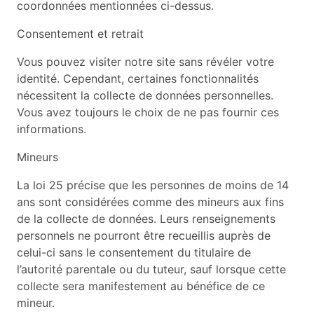
coordonnées mentionnées ci-dessus.
Consentement et retrait
Vous pouvez visiter notre site sans révéler votre
identité. Cependant, certaines fonctionnalités
nécessitent la collecte de données personnelles.
Vous avez toujours le choix de ne pas fournir ces
informations.
Mineurs
La loi 25 précise que les personnes de moins de 14
ans sont considérées comme des mineurs aux fins
de la collecte de données. Leurs renseignements
personnels ne pourront être recueillis auprès de
celui-ci sans le consentement du titulaire de
l’autorité parentale ou du tuteur, sauf lorsque cette
collecte sera manifestement au bénéfice de ce
mineur.